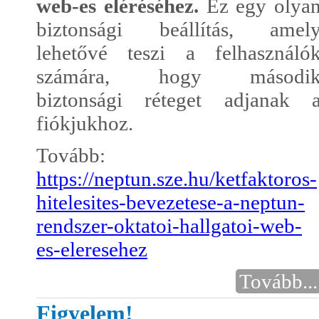
web-es eléréséhez.
Ez egy olya
biztonsági beállítás, amel
lehetővé teszi a felhasználó
számára, hogy másodi
biztonsági réteget adjanak 
fiókjukhoz.
Tovább:
https://neptun.sze.hu/ketfaktoros-
hitelesites-bevezetese-a-neptun-
rendszer-oktatoi-hallgatoi-web-
es-eleresehez
Tovább...
Figyelem!