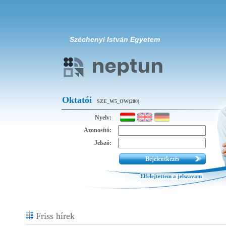
Széchenyi István Egyetem
Oktatói
SZE_W5_OW(200)
Nyelv:
Azonosító:
Jelszó:
Elfelejtettem a jelszavam
Friss hírek