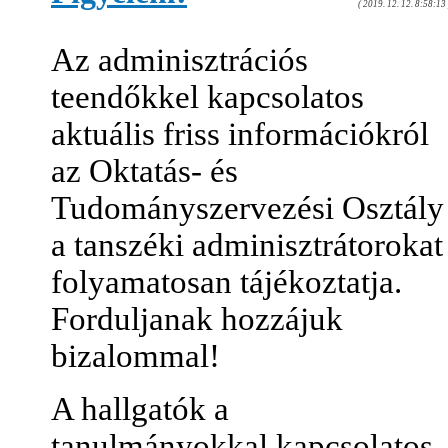
( 2019. 12. 12. 8:58:13 
Az adminisztrációs
teendőkkel kapcsolatos
aktuális friss információkról
az Oktatás- és
Tudományszervezési Osztály
a tanszéki adminisztrátorokat
folyamatosan tájékoztatja.
Forduljanak hozzájuk
bizalommal!
A hallgatók a
tanulmányokkal kapcsolatos