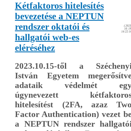
Kétfaktoros hitelesítés
bevezetése a NEPTUN
rendszer oktatói és
( 2023
10. 19
14:22:1
hallgatói web-es
eléréséhez
2023.10.15-től a Szécheny
István Egyetem megerősítv
adataik védelmét eg
úgynevezett kétfaktoro
hitelesítést (2FA, azaz Tw
Factor Authentication) vezet b
a NEPTUN rendszer hallgató